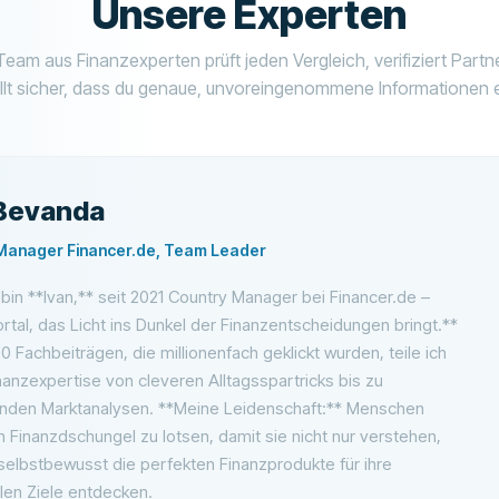
Unsere Experten
eam aus Finanzexperten prüft jeden Vergleich, verifiziert Part
llt sicher, dass du genaue, unvoreingenommene Informationen e
 Bevanda
Manager Financer.de, Team Leader
h bin **Ivan,** seit 2021 Country Manager bei Financer.de –
tal, das Licht ins Dunkel der Finanzentscheidungen bringt.**
00 Fachbeiträgen, die millionenfach geklickt wurden, teile ich
anzexpertise von cleveren Alltagsspartricks bis zu
fenden Marktanalysen. **Meine Leidenschaft:** Menschen
 Finanzdschungel zu lotsen, damit sie nicht nur verstehen,
selbstbewusst die perfekten Finanzprodukte für ihre
llen Ziele entdecken.