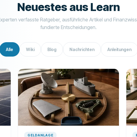
Neuestes aus Learn
xperten verfasste Ratgeber, ausführliche Artikel und Finanzwiss
fundierte Entscheidungen.
Alle
Wiki
Blog
Nachrichten
Anleitungen
GELDANLAGE