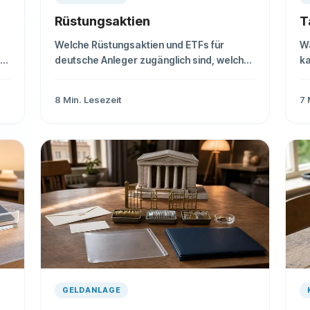
Rüstungsaktien
T
Welche Rüstungsaktien und ETFs für
W
.
deutsche Anleger zugänglich sind, welche
k
Kennzahlen zählen und wo die größten
Al
Branchenrisiken liegen.
m
8
Min. Lesezeit
7
GELDANLAGE