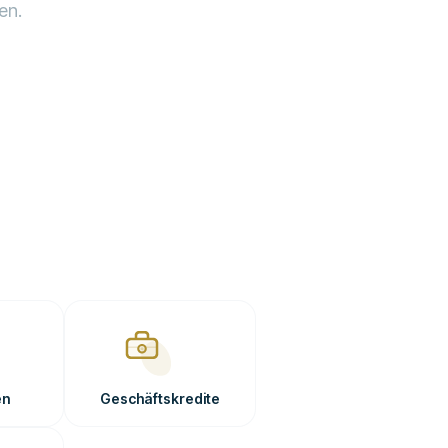
en.
en
Geschäftskredite