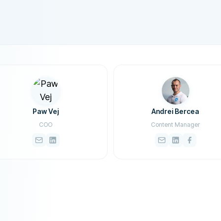
Paw Vej
Andrei Bercea
COO
Content Manager