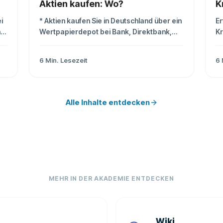
Aktien kaufen: Wo?
K
i
* Aktien kaufen Sie in Deutschland über ein
Er
nd
Wertpapierdepot bei Bank, Direktbank,
Kr
Online-Broker oder Neobroker. *
Ge
Entscheidend sind nicht nur
s
6
Min. Lesezeit
6
Ordergebühren, sondern auch Spreads,
d
Handelsplätze, Steuerkomfort und
Regulierung. * Für Einsteiger ist ein
günstiger, regulierter Online-Broker meist
Alle Inhalte entdecken
der einfachste Startpunkt.
MEHR IN DER AKADEMIE ENTDECKEN
Wiki