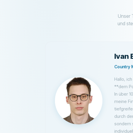
Unser T
und ste
Ivan
Country 
Hallo, ic
**dem Por
In über 1
meine Fin
tiefgrei
durch den
sondern 
individue