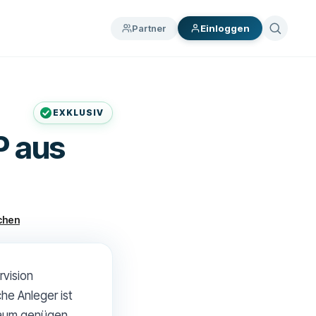
Partner
Einloggen
EXKLUSIV
P aus
chen
rvision
he Anleger ist
Raum genügen.