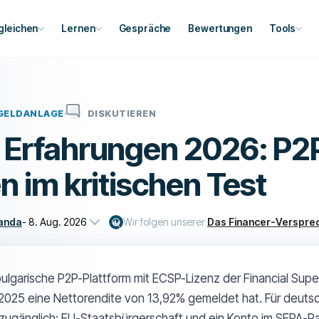
gleichen
Lernen
Gespräche
Bewertungen
Tools
GELDANLAGE
DISKUTIEREN
 Erfahrungen 2026: P2
n im kritischen Test
anda
-
8. Aug. 2026
Wir folgen unserer
Das Financer-Verspre
bulgarische P2P-Plattform mit ECSP-Lizenz der Financial Supe
2025 eine Nettorendite von 13,92% gemeldet hat. Für deutsc
 zugänglich: EU-Staatsbürgerschaft und ein Konto im SEPA-