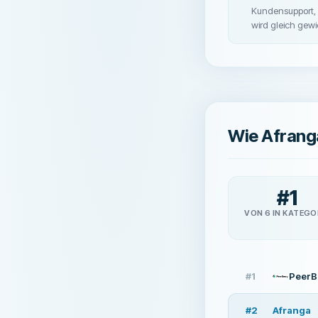
Kundensupport, K
wird gleich gew
Wie Afrang
#
1
VON 6 IN KATEGO
#
1
PeerB
#
2
Afranga