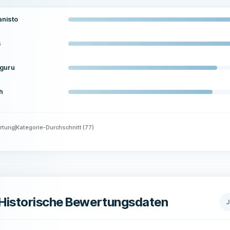
nisto
s
eguru
h
rtung
Kategorie-Durchschnitt
(
77
)
Historische Bewertungsdaten
J