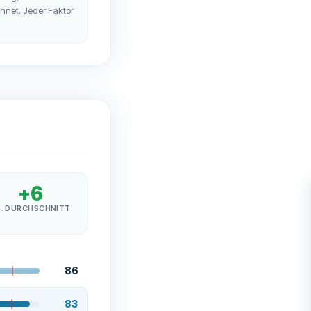
chnet. Jeder Faktor
+
6
S. DURCHSCHNITT
86
83