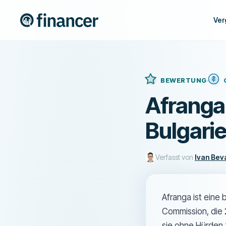
Ver
BEWERTUNG
Afranga
Bulgarie
Verfasst von
Ivan Bev
Afranga ist eine 
Commission, die 
sie ohne Hürden