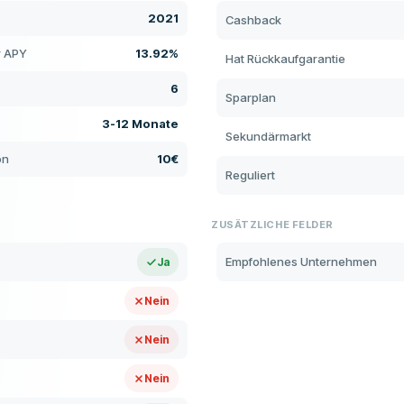
2021
Cashback
r APY
13.92%
Hat Rückkaufgarantie
6
Sparplan
3-12 Monate
Sekundärmarkt
on
10€
Reguliert
ZUSÄTZLICHE FELDER
Empfohlenes Unternehmen
Ja
Nein
Nein
Nein