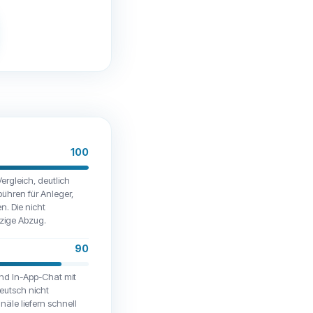
100
ergleich, deutlich
ühren für Anleger,
n. Die nicht
nzige Abzug.
90
 und In-App-Chat mit
eutsch nicht
näle liefern schnell