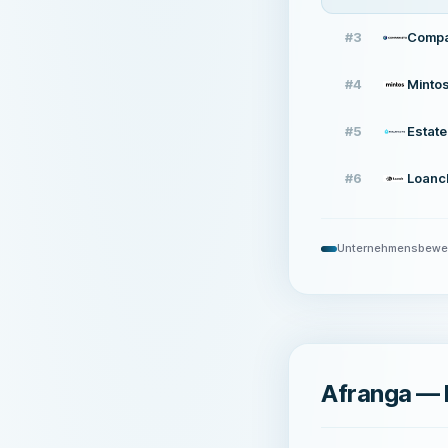
#
3
Compa
#
4
Minto
#
5
Estat
#
6
Loanc
Unternehmensbewe
Afranga — 