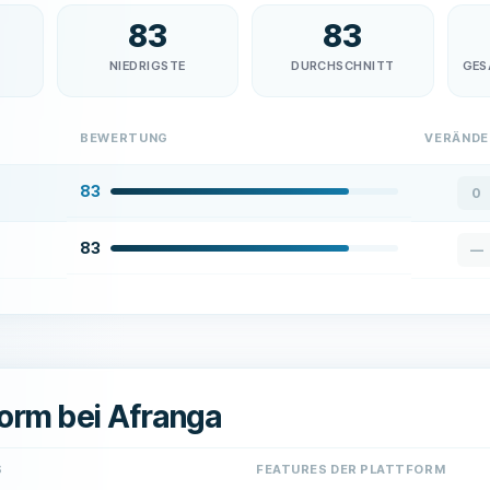
83
83
NIEDRIGSTE
DURCHSCHNITT
GES
BEWERTUNG
VERÄND
83
0
83
—
form bei Afranga
S
FEATURES DER PLATTFORM