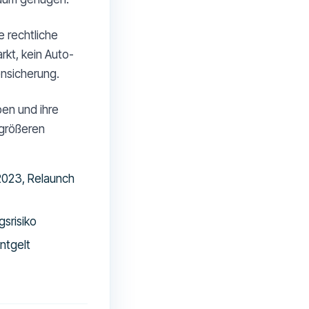
e rechtliche
kt, kein Auto-
ensicherung.
ben und ihre
 größeren
/2023, Relaunch
gsrisiko
ntgelt