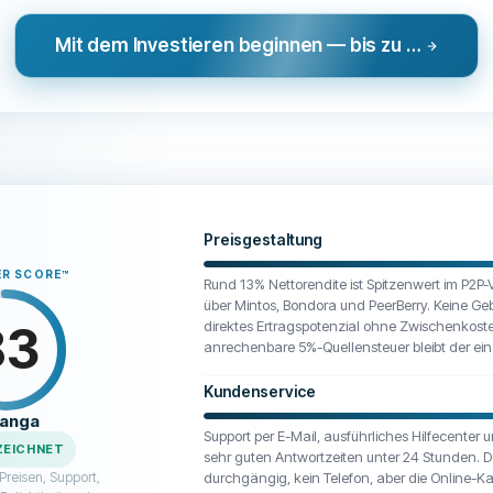
Mit dem Investieren beginnen — bis zu 13.92 % Rendite p.a.
Preisgestaltung
ER SCORE
™
Rund 13% Nettorendite ist Spitzenwert im P2P-V
über Mintos, Bondora und PeerBerry. Keine Geb
83
direktes Ertragspotenzial ohne Zwischenkoste
anrechenbare 5%-Quellensteuer bleibt der ei
Kundenservice
ranga
Support per E-Mail, ausführliches Hilfecenter
ZEICHNET
sehr guten Antwortzeiten unter 24 Stunden. D
Preisen, Support,
durchgängig, kein Telefon, aber die Online-Ka