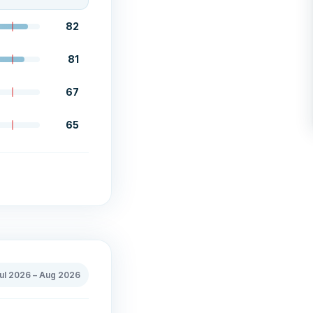
82
81
67
65
ul 2026
–
Aug 2026