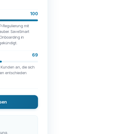
100
-Regulierung mit
 sauber. SaveSmart
-Onboarding in
gekündigt.
69
r Kunden an, die sich
men entschieden
sen
tung,