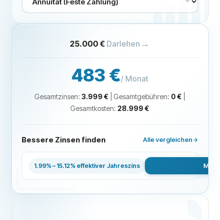
→
25.000 €
Darlehen
483 €
/ Monat
Gesamtzinsen
:
3.999 €
|
Gesamtgebühren
:
0 €
|
Gesamtkosten
:
28.999 €
Bessere Zinsen finden
Alle vergleichen
GIROMATCH
Mehr
1.99% – 15.12% effektiver Jahreszins