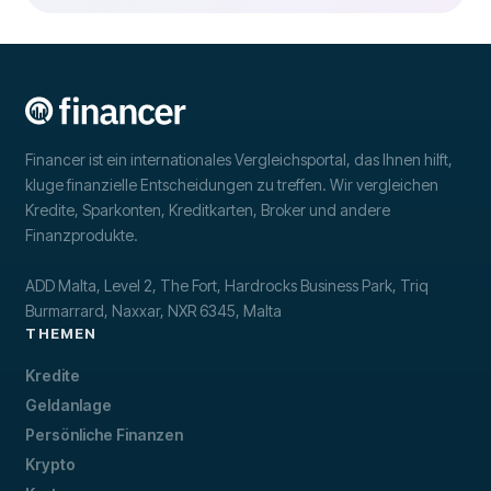
Financer ist ein internationales Vergleichsportal, das Ihnen hilft,
kluge finanzielle Entscheidungen zu treffen. Wir vergleichen
Kredite, Sparkonten, Kreditkarten, Broker und andere
Finanzprodukte.
ADD Malta, Level 2, The Fort, Hardrocks Business Park, Triq
Burmarrard, Naxxar, NXR 6345, Malta
THEMEN
Kredite
Geldanlage
Persönliche Finanzen
Krypto