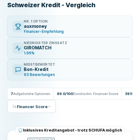
Schweizer Kredit - Vergleich
NR. 1 OPTION
auxmoney
Financer-Empfehlung
NIEDRIGSTER ZINSSATZ
GIROMATCH
1.99%
MEISTBEWERTET
Bon-Kredit
63 Bewertungen
7
Aufgelistete Optionen
89.0/100
Durchschn. Financer Score
391
Nutz
Financer Score
Inklusives Kreditangebot - trotz SCHUFA möglich