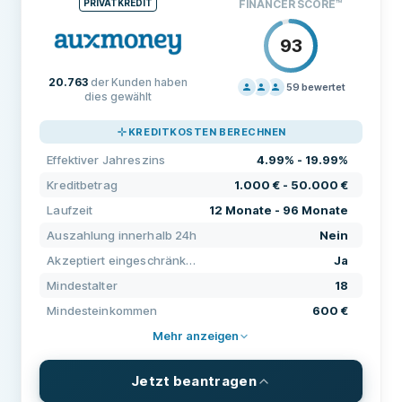
PRIVATKREDIT
FINANCER SCORE
™
93
20.763
der Kunden haben
59
bewertet
dies gewählt
PREISGESTALTUNG
80
KREDITKOSTEN BERECHNEN
SUPPORT
90
Effektiver Jahreszins
4.99% - 19.99%
KONDITIONEN
100
Kreditbetrag
1.000 € - 50.000 €
ERFAHRUNG
91
Laufzeit
12 Monate - 96 Monate
Auszahlung innerhalb 24h
Nein
Akzeptiert eingeschränkte Bonität
Ja
Mindestalter
18
Mindesteinkommen
600 €
Mehr anzeigen
Jetzt beantragen