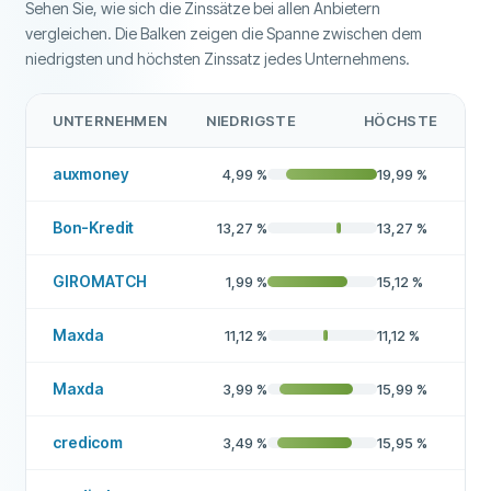
Sehen Sie, wie sich die Zinssätze bei allen Anbietern
Zinsfreier Kredit
Nein
vergleichen. Die Balken zeigen die Spanne zwischen dem
niedrigsten und höchsten Zinssatz jedes Unternehmens.
ZUSÄTZLICHE FELDER
Auszahlungsdauer
2 bis 4 Werktage
UNTERNEHMEN
NIEDRIGSTE
HÖCHSTE
Hohe Genehmigungsquote
Nein
auxmoney
4,99
%
19,99
%
Empfohlenes Unternehmen
Ja
Bon-Kredit
13,27
%
13,27
%
Weitere Informationen zum Anbieter
GIROMATCH
1,99
%
15,12
%
Maxda
11,12
%
11,12
%
Maxda
3,99
%
15,99
%
credicom
3,49
%
15,95
%