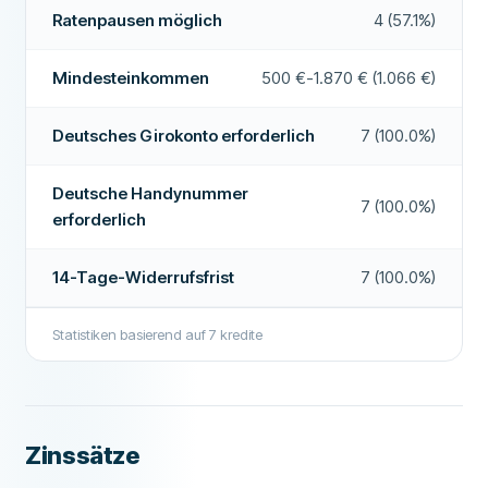
Deutsche Handynummer erforderlich
Ja
Ratenpausen möglich
4 (57.1%)
Auskunftei
SCHUFA Holding AG
Deutsche Wohnanschrift erforderlich
Ja
Empfohlenes Unternehmen
Ja
Mindesteinkommen
500 €-1.870 € (1.066 €)
Online-Legitimation
Ja
Weitere Informationen zum Anbieter
FUNKTIONEN
Deutsches Girokonto erforderlich
7 (100.0%)
Zweiter Kreditnehmer möglich
Nein
Deutsche Handynummer
7 (100.0%)
14-Tage-Widerrufsfrist
Ja
erforderlich
Akzeptiert eingeschränkte Bonität
Ja
14-Tage-Widerrufsfrist
7 (100.0%)
Wochenend-Auszahlung
Nein
Statistiken basierend auf
7
kredite
Ratenpausen möglich
Nein
Sondertilgungen möglich
Nein
Auszahlung innerhalb 24h
Nein
Zinssätze
Kreditvermittler
Ja