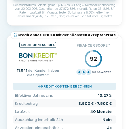
Repräsentatives Beispiel gemäß § 17 Abs. 4 PAngV: Nettodarlehensbetrag
von 20.000,00€, Gesamtbetrag 27.872,88€, monatl. Raten 331,82€, 84
Raten, Laufzeit 84 Monate, fester Sollzinssatz 8,08%, effektiver
Jahreszins 10,45%, inkl. Geb., Sorglos-Paket. Bonität vorausgesetzt.
BEDINGUNGEN & GEBÜHREN
Kreditbetrag
1.000 € - 50.000 €
Kredit ohne SCHUFA mit der höchsten Akzeptanzrate
Laufzeit
12 Monate - 96 Monate
KREDIT OHNE SCHUFA
FINANCER SCORE
™
Effektiver Jahreszins
4.99% - 19.99%
92
Bearbeitungsgebühr
3,50
11.041
der Kunden haben
Monatliche Gebühren
2,50
63
bewertet
dies gewählt
PREISGESTALTUNG
80
VORAUSSETZUNGEN
KREDITKOSTEN BERECHNEN
SUPPORT
100
Mindestalter
18
Effektiver Jahreszins
13.27%
KONDITIONEN
80
Mindesteinkommen
600 €
Kreditbetrag
3.500 € - 7.500 €
ERFAHRUNG
94
Laufzeit
40 Monate
Deutsches Girokonto erforderlich
Ja
Auszahlung innerhalb 24h
Nein
Deutsche Handynummer erforderlich
Ja
Akzeptiert eingeschränkte Bonität
Ja