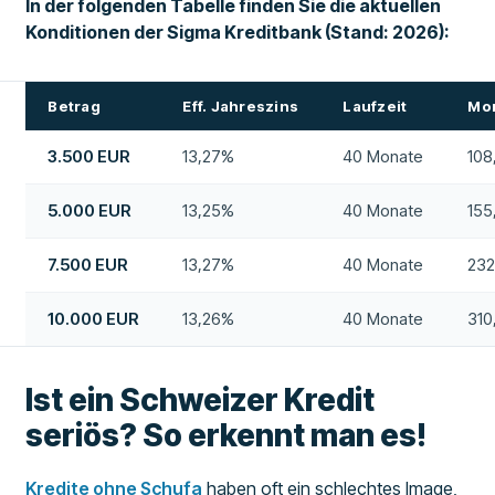
In der folgenden Tabelle finden Sie die aktuellen
Konditionen der Sigma Kreditbank (Stand: 2026):
Betrag
Eff. Jahreszins
Laufzeit
Mon
3.500 EUR
13,27%
40 Monate
108
5.000 EUR
13,25%
40 Monate
155
7.500 EUR
13,27%
40 Monate
232
10.000 EUR
13,26%
40 Monate
310
Ist ein Schweizer Kredit
seriös? So erkennt man es!
Kredite ohne Schufa
haben oft ein schlechtes Image,