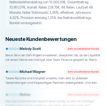
Nettodarlehensbetrag von 10.000,00€, Gesamtbetrag
10.951,07€, monatl. Raten 228,15€, 48 Raten, Laufzeit 48
Monate, fester Sollzinssatz 3,90%, effektiver Jahreszins
4,62%. Provision einmalig 1,25% des Nettokreditbetrags.
Bonität vorausgesetzt.
Neueste Kundenbewertungen
Melody Scott
Sehr unzufriedener Kunde
Bevor Sie in ein DeFi-Projekt investieren, überprüfen Sie, ob die Liquidität
mit einem Dienst wie UniCrypt oder Team Finance gesperrt ist. Wenn
die Liquidität nicht gesperrt ist, können die Entwickler sie jederzeit
abziehen. SnowFarm Finance hat mir €712.000 durch einen Rug Pull
Michael Wagner
Sehr unzufriedener Kunde
geraubt, weil ich es nicht überprüft habe. FundsRetriever hat die
gestohlenen Gelder über Brücken hinweg verfolgt und mein Geld
Totale Abzocke und komplett unseriös, man wird zu dubiosen
zurückgeholt. Wenn Sie Opfer eines Rug Pulls geworden sind, geben
Versicherungen und fragwürdigen Partnern weitergeleitet. Und dann
Sie nicht auf. Eine Rückgewinnung ist möglich. Kontaktieren Sie
soll man auch noch eine Schutzgebühr für diese Weiterleitung
fundsretriever1@gmail.com, WhatsApp +1(603)5121(448) oder
bezahlen. Einen Kredit gibt es dort definitiv nicht!
Stefan
Sehr unzufriedener Kunde
Telegram FUNDSRETRIEVER.
Also das Unternehmen täuscht einen richtig, es wird mit sofortiger
Kreditzusage und Auszahlung geworben aber wenn man sich