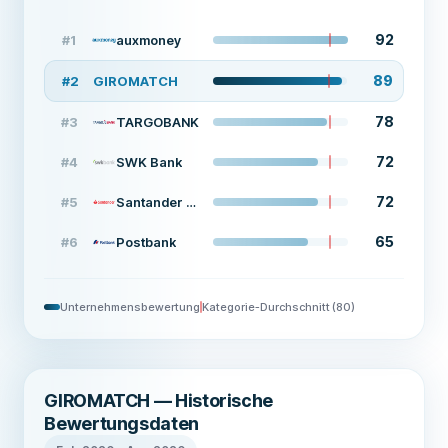
92
#
1
auxmoney
89
#
2
GIROMATCH
78
#
3
TARGOBANK
72
#
4
SWK Bank
72
#
5
Santander Bank
65
#
6
Postbank
Unternehmensbewertung
Kategorie-Durchschnitt
(
80
)
GIROMATCH — Historische
Bewertungsdaten