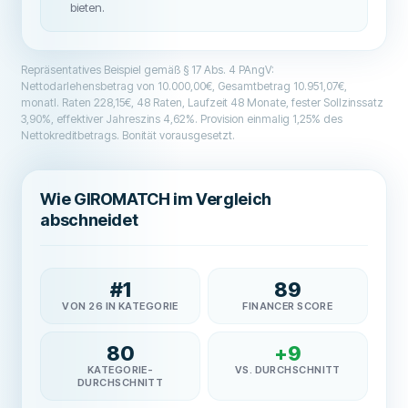
bieten.
Repräsentatives Beispiel gemäß § 17 Abs. 4 PAngV:
Nettodarlehensbetrag von 10.000,00€, Gesamtbetrag 10.951,07€,
monatl. Raten 228,15€, 48 Raten, Laufzeit 48 Monate, fester Sollzinssatz
3,90%, effektiver Jahreszins 4,62%. Provision einmalig 1,25% des
Nettokreditbetrags. Bonität vorausgesetzt.
Wie GIROMATCH im Vergleich
abschneidet
#
1
89
VON 26 IN KATEGORIE
FINANCER SCORE
80
+
9
KATEGORIE-
VS. DURCHSCHNITT
DURCHSCHNITT