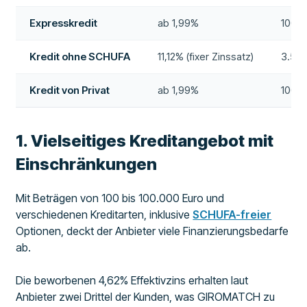
Expresskredit
ab 1,99%
100 b
Kredit ohne SCHUFA
11,12% (fixer Zinssatz)
3.500
Kredit von Privat
ab 1,99%
100 b
1. Vielseitiges Kreditangebot mit
Einschränkungen
Mit Beträgen von 100 bis 100.000 Euro und
verschiedenen Kreditarten, inklusive
SCHUFA-freier
Optionen, deckt der Anbieter viele Finanzierungsbedarfe
ab.
Die beworbenen 4,62% Effektivzins erhalten laut
Anbieter zwei Drittel der Kunden, was GIROMATCH zu