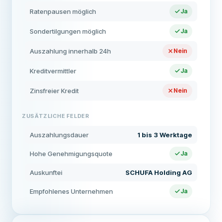
Ratenpausen möglich
Ja
Sondertilgungen möglich
Ja
Auszahlung innerhalb 24h
Nein
Kreditvermittler
Ja
Zinsfreier Kredit
Nein
ZUSÄTZLICHE FELDER
Auszahlungsdauer
1 bis 3 Werktage
Hohe Genehmigungsquote
Ja
Auskunftei
SCHUFA Holding AG
Empfohlenes Unternehmen
Ja