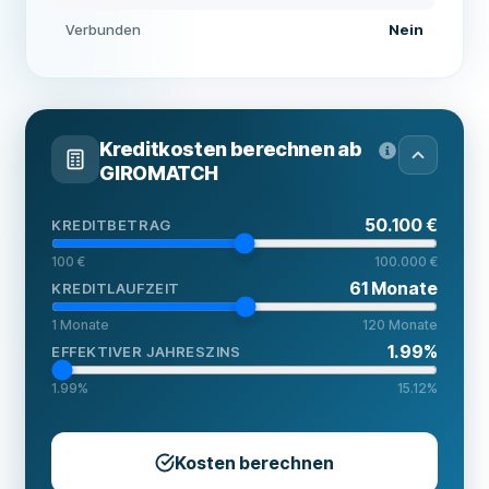
Verbunden
Nein
Kreditkosten berechnen ab
GIROMATCH
50.100 €
KREDITBETRAG
100 €
100.000 €
61
Monate
KREDITLAUFZEIT
1
Monate
120
Monate
1.99
%
EFFEKTIVER JAHRESZINS
1.99
%
15.12
%
Kosten berechnen