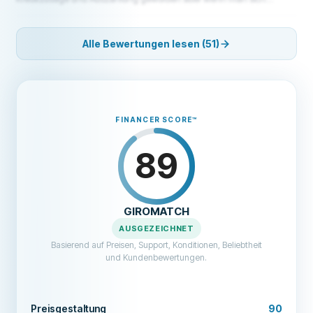
registriert und seine ganzen Daten angibt bekommt man nur
Versicherungen, Kreditkarten usw angeboten. Es wird kein echter
Kreditvertrag mit Laufzeit und Kredithöhe erstellt, also eine reine
Alle Bewertungen lesen (51)
Abzock- und Betrugsmasche. Giromatch ist Betrug genau wie
netkredit
FINANCER SCORE
™
89
GIROMATCH
AUSGEZEICHNET
Basierend auf Preisen, Support, Konditionen, Beliebtheit
und Kundenbewertungen.
Preisgestaltung
90