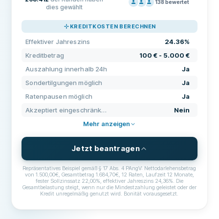
138
bewertet
dies gewählt
PREISGESTALTUNG
80
KREDITKOSTEN BERECHNEN
SUPPORT
70
Effektiver Jahreszins
24.36%
KONDITIONEN
100
Kreditbetrag
100 € - 5.000 €
ERFAHRUNG
80
Auszahlung innerhalb 24h
Ja
Sondertilgungen möglich
Ja
Ratenpausen möglich
Ja
Akzeptiert eingeschränkte Bonität
Nein
Mehr anzeigen
Jetzt beantragen
Repräsentatives Beispiel gemäß § 17 Abs. 4 PAngV: Nettodarlehensbetrag
von 1.500,00€, Gesamtbetrag 1.684,70€, 12 Raten, Laufzeit 12 Monate,
fester Sollzinssatz 22,00%, effektiver Jahreszins 24,36%. Die
Gesamtbelastung steigt, wenn nur die Mindestzahlung geleistet oder der
Kredit unregelmäßig genutzt wird. Bonität vorausgesetzt.
BEDINGUNGEN & GEBÜHREN
Kreditbetrag
100 € - 5.000 €