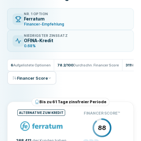
NR. 1 OPTION
Ferratum
Financer-Empfehlung
NIEDRIGSTER ZINSSATZ
OFINA-Kredit
0.68%
6
Aufgelistete Optionen
78.2/100
Durchschn. Financer Score
311
Nutz
Financer Score
Bis zu 61 Tage zinsfreier Periode
ALTERNATIVE ZUM KREDIT
FINANCER SCORE
™
88
268.412
der Kunden haben