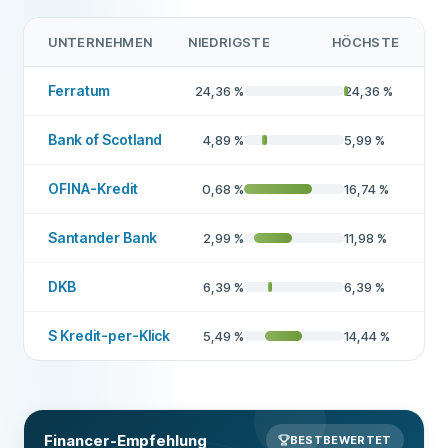
Hohe Genehmigungsquote
Nein
UNTERNEHMEN
NIEDRIGSTE
HÖCHSTE
Auskunftei
SCHUFA Holding AG
Empfohlenes Unternehmen
Ja
Ferratum
24,36
%
24,36
%
Bank of Scotland
4,89
%
5,99
%
Weitere Informationen zum Anbieter
OFINA-Kredit
0,68
%
16,74
%
Santander Bank
2,99
%
11,98
%
DKB
6,39
%
6,39
%
S Kredit-per-Klick
5,49
%
14,44
%
Financer-Empfehlung
BESTBEWERTET