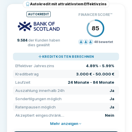
Autokredit mit attraktivstem Effektivzins
Effektiver Jahreszins
24.36%
AUTOKREDIT
FINANCER SCORE
™
Bearbeitungsgebühr
Keine
85
Monatliche Gebühren
Keine
9.584
der Kunden haben
VORAUSSETZUNGEN
48
bewertet
dies gewählt
PREISGESTALTUNG
100
Mindestalter
20
KREDITKOSTEN BERECHNEN
SUPPORT
90
Mindesteinkommen
1.000 €
Effektiver Jahreszins
4.89% - 5.99%
KONDITIONEN
90
Deutsches Girokonto erforderlich
Ja
Kreditbetrag
3.000 € - 50.000 €
ERFAHRUNG
69
Laufzeit
24 Monate - 84 Monate
Deutsche Handynummer erforderlich
Ja
Auszahlung innerhalb 24h
Ja
Deutsche Wohnanschrift erforderlich
Nein
Sondertilgungen möglich
Ja
Ratenpausen möglich
Ja
Online-Legitimation
Ja
Akzeptiert eingeschränkte Bonität
Nein
FUNKTIONEN
Mehr anzeigen
Zweiter Kreditnehmer möglich
Nein