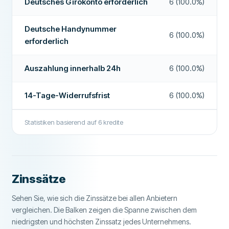
FUNKTIONEN
Deutsches Girokonto erforderlich
6 (100.0%)
Zweiter Kreditnehmer möglich
Ja
Deutsche Handynummer
6 (100.0%)
14-Tage-Widerrufsfrist
Ja
erforderlich
Akzeptiert eingeschränkte Bonität
Nein
Auszahlung innerhalb 24h
6 (100.0%)
Wochenend-Auszahlung
Nein
14-Tage-Widerrufsfrist
6 (100.0%)
Ratenpausen möglich
Ja
Sondertilgungen möglich
Nein
Statistiken basierend auf
6
kredite
Auszahlung innerhalb 24h
Ja
Kreditvermittler
Nein
Zinssätze
Zinsfreier Kredit
Nein
Sehen Sie, wie sich die Zinssätze bei allen Anbietern
ZUSÄTZLICHE FELDER
vergleichen. Die Balken zeigen die Spanne zwischen dem
Auszahlungsdauer
1 bis 2 Werktage
niedrigsten und höchsten Zinssatz jedes Unternehmens.