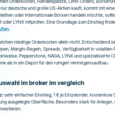
len Orderkosten, Handelsplätze, Limit-Orders, Börsenzei
 nur deutsche und große US-Aktien kauft, kommt mit ein
eihen oder internationale Börsen handeln möchte, sollte
ct oder LYNX mitprüfen. Eine Grundlage zum Einstieg find
ufen
.
eichen niedrige Orderkosten allein nicht. Entscheidend si
ypen, Margin-Regeln, Spreads, Verfügbarkeit in volatilen
ohinweise. Pepperstone, NAGA, LYNX und spezialisierte 
rie als in ein Depot für den ruhigen Vermögensaufbau.
swahl im broker im vergleich
c:
sehr einfacher Einstieg, 1 € je Einzelorder, kostenlose
ung ausgelegte Oberfläche. Besonders stark für Anleger, 
nvestieren.