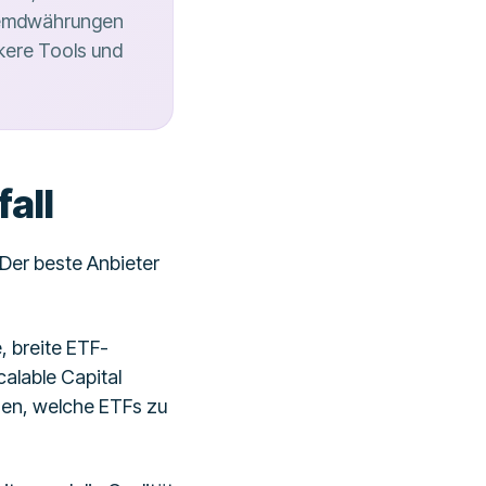
Fremdwährungen
rkere Tools und
all
. Der beste Anbieter
, breite ETF-
alable Capital
ssen, welche ETFs zu