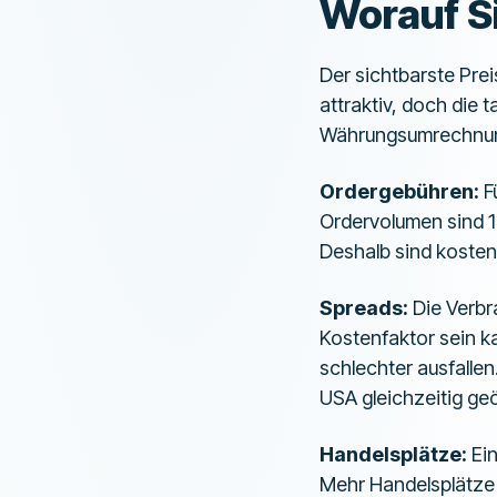
Worauf Si
Der sichtbarste Prei
attraktiv, doch die
Währungsumrechnung
Ordergebühren:
Fü
Ordervolumen sind 1 
Deshalb sind kostenl
Spreads:
Die Verbr
Kostenfaktor sein k
schlechter ausfallen
USA gleichzeitig geö
Handelsplätze:
Ein
Mehr Handelsplätze