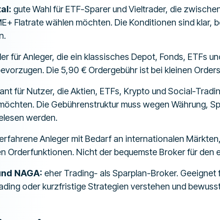
al:
gute Wahl für ETF-Sparer und Vieltrader, die zwisch
E+ Flatrate wählen möchten. Die Konditionen sind klar, be
n.
r für Anleger, die ein klassisches Depot, Fonds, ETFs u
evorzugen. Die 5,90 € Ordergebühr ist bei kleinen Orders
ant für Nutzer, die Aktien, ETFs, Krypto und Social-Tradi
m möchten. Die Gebührenstruktur muss wegen Währung, S
elesen werden.
 erfahrene Anleger mit Bedarf an internationalen Märkte
en Orderfunktionen. Nicht der bequemste Broker für den 
und NAGA:
eher Trading- als Sparplan-Broker. Geeignet f
rading oder kurzfristige Strategien verstehen und bewuss