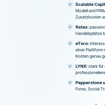
Scalable Capit
Modell und PRIM
Zusatzkosten a
flatex:
passende
Handelsplätze b
eToro:
interess
einer Plattfor
Kosten genau g
LYNX:
stark für
professioneller
Pepperstone 
Forex, Social T