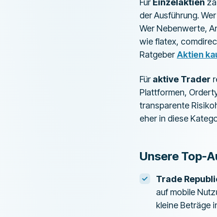
Für
Einzelaktien
zäh
der Ausführung. Wer
Wer Nebenwerte, Anl
wie flatex, comdire
Ratgeber
Aktien ka
Für
aktive Trader
r
Plattformen, Ordert
transparente Risik
eher in diese Katego
Unsere Top-Au
Trade Republi
auf mobile Nutz
kleine Beträge i