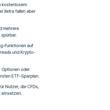
en kostenlosem
i Xetra fallen aber
nd mehrere
 spürbar.
ng-Funktionen auf
preads und Krypto-
n, Optionen oder
ersten ETF-Sparplan.
ür Nutzer, die CFDs,
t einsetzen.