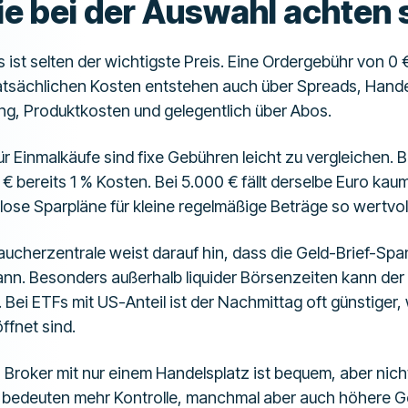
e bei der Auswahl achten 
s ist selten der wichtigste Preis. Eine Ordergebühr von 0 €
 tatsächlichen Kosten entstehen auch über Spreads, Hand
, Produktkosten und gelegentlich über Abos.
r Einmalkäufe sind fixe Gebühren leicht zu vergleichen. B
€ bereits 1 % Kosten. Bei 5.000 € fällt derselbe Euro kau
ose Sparpläne für kleine regelmäßige Beträge so wertvoll
aucherzentrale weist darauf hin, dass die Geld-Brief-Spa
ann. Besonders außerhalb liquider Börsenzeiten kann der
. Bei ETFs mit US-Anteil ist der Nachmittag oft günstiger,
ffnet sind.
 Broker mit nur einem Handelsplatz ist bequem, aber nich
 bedeuten mehr Kontrolle, manchmal aber auch höhere 