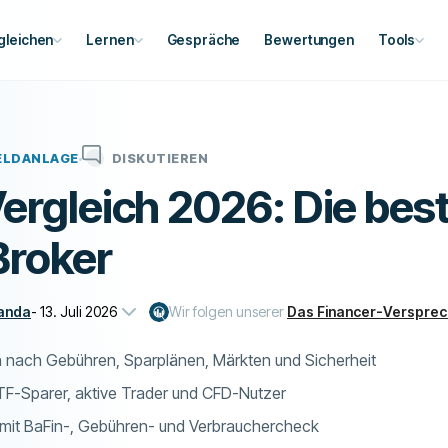
gleichen
Lernen
Gespräche
Bewertungen
Tools
ELDANLAGE
DISKUTIEREN
ergleich 2026: Die bes
Broker
anda
-
13. Juli 2026
Wir folgen unserer
Das Financer-Verspre
h nach Gebühren, Sparplänen, Märkten und Sicherheit
TF-Sparer, aktive Trader und CFD-Nutzer
 mit BaFin-, Gebühren- und Verbrauchercheck