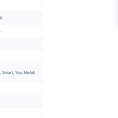
UR
+
, Smart, You, Metal)
t