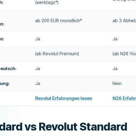
h:
(werktags*)
ab 200 EUR monatlich*
ab 3 Abheb
n:
o:
Ja
Ja
(ab Revolut Premium)
(ab N26 Yo
eutsch:
Ja
Ja
ung:
Ja
Nein
Revolut Erfahrungen lesen
N26 Erfah
dard vs Revolut Standard