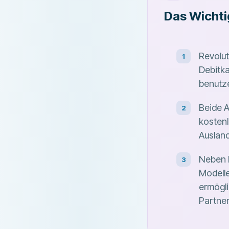
Das Wichti
Revolut
Debitka
benutze
Beide 
kosten
Ausland
Neben 
Modelle
ermögl
Partner