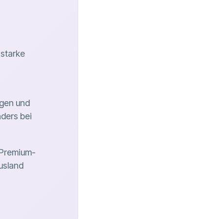
sstarke
ngen und
ders bei
 Premium-
usland