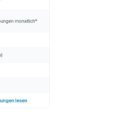
ungen monatlich*
u)
rungen lesen