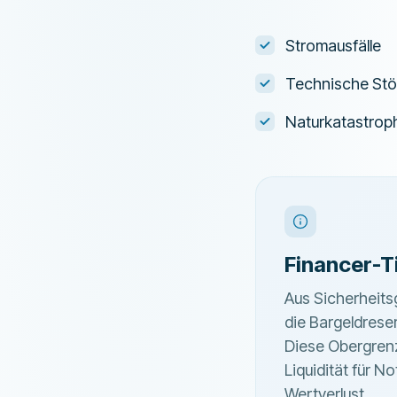
Stromausfälle
Technische Stö
Naturkatastroph
Financer-T
Aus Sicherheitsg
die Bargeldrese
Diese Obergren
Liquidität für N
Wertverlust.