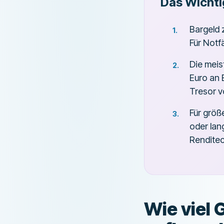
Das Wichti
Bargeld 
Für Notf
Die meis
Euro an 
Tresor v
Für größ
oder lan
Rendite
Wie viel 