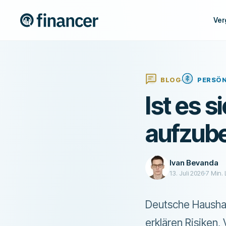
Ver
BLOG
PERSÖN
Ist es 
aufzub
Ivan Bevanda
13. Juli 2026
7
Min. 
Deutsche Haushal
erklären Risiken,