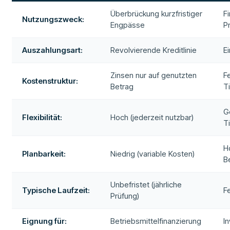
Überbrückung kurzfristiger
F
Nutzungszweck:
Engpässe
P
Auszahlungsart:
Revolvierende Kreditlinie
E
Zinsen nur auf genutzten
F
Kostenstruktur:
Betrag
T
G
Flexibilität:
Hoch (jederzeit nutzbar)
T
H
Planbarkeit:
Niedrig (variable Kosten)
B
Unbefristet (jährliche
Typische Laufzeit:
Fe
Prüfung)
Eignung für:
Betriebsmittelfinanzierung
I