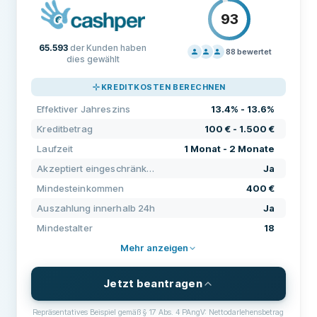
93
65.593
der Kunden haben
88
bewertet
dies gewählt
PREISGESTALTUNG
90
KREDITKOSTEN BERECHNEN
SUPPORT
80
Effektiver Jahreszins
13.4% - 13.6%
KONDITIONEN
100
Kreditbetrag
100 € - 1.500 €
ERFAHRUNG
89
Laufzeit
1 Monat - 2 Monate
Akzeptiert eingeschränkte Bonität
Ja
Mindesteinkommen
400 €
Auszahlung innerhalb 24h
Ja
Mindestalter
18
Mehr anzeigen
Jetzt beantragen
Repräsentatives Beispiel gemäß § 17 Abs. 4 PAngV: Nettodarlehensbetrag