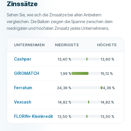
Zinssätze
Sehen Sie, wie sich die Zinssätze bei allen Anbietern
vergleichen. Die Balken zeigen die Spanne zwischen dem
niedrigsten und höchsten Zinssatz jedes Unternehmens.
UNTERNEHMEN
NIEDRIGSTE
HÖCHSTE
Cashper
13,40
%
13,60
%
GIROMATCH
1,99
%
15,12
%
Ferratum
24,36
%
24,36
%
Vexcash
14,82
%
14,82
%
FLORIN+ Kleinkredit
13,50
%
13,50
%