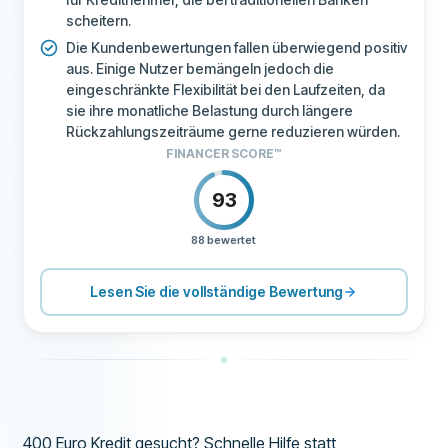
scheitern.
Die Kundenbewertungen fallen überwiegend positiv
aus. Einige Nutzer bemängeln jedoch die
eingeschränkte Flexibilität bei den Laufzeiten, da
sie ihre monatliche Belastung durch längere
Rückzahlungszeiträume gerne reduzieren würden.
FINANCER SCORE™
93
88 bewertet
PREISGESTALTUNG
90
SUPPORT
80
Lesen Sie die vollständige Bewertung
KONDITIONEN
100
ERFAHRUNG
89
400 Euro Kredit gesucht? Schnelle Hilfe statt