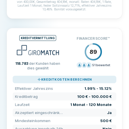
von 400,00€, Gesamtbetrag 404,18€, monatl. Raten 404,18€, 1 Rate,
Laufzeit 1 Monat, fester Sollzinssatz 12,71%, effektiver Jahreszins
13,48%. Bonität vorausgesetzt.
BEDINGUNGEN & GEBÜHREN
Kreditbetrag
100 € - 1.500 €
Laufzeit
1 Monat - 2 Monate
KREDITVERMITTLUNG
FINANCER SCORE
™
Effektiver Jahreszins
13.4% - 13.6%
89
Bearbeitungsgebühr
Keine
118.783
der Kunden haben
Monatliche Gebühren
Keine
51
bewertet
dies gewählt
PREISGESTALTUNG
90
VORAUSSETZUNGEN
KREDITKOSTEN BERECHNEN
SUPPORT
80
Mindestalter
18
Effektiver Jahreszins
1.99% - 15.12%
KONDITIONEN
80
Mindesteinkommen
400 €
Kreditbetrag
100 € - 100.000 €
ERFAHRUNG
85
Laufzeit
1 Monat - 120 Monate
Deutsches Girokonto erforderlich
Ja
Akzeptiert eingeschränkte Bonität
Ja
Deutsche Handynummer erforderlich
Ja
Mindesteinkommen
500 €
Deutsche Wohnanschrift erforderlich
Nein
Auszahlung innerhalb 24h
Nein