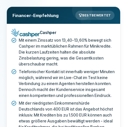
Financer-Empfehlung
BESTBEWERTET
Cashper
Mit einem Zinssatz von 13,40-13,60% bewegt sich
Cashper im marktüblichen Rahmen für Minikredite.
Die kurzen Laufzeiten halten die absolute
Zinsbelastung gering, was die Gesamtkosten
überschaubar macht.
Telefonischer Kontakt ist innerhalb weniger Minuten
möglich, während wir im Live-Chat im Test keine
Verbindung zu einem Agenten herstellen konnten.
Dennoch macht der Kundenservice insgesamt
einen kompetenten und professionellen Eindruck.
Mit der niedrigsten Einkommenshürde
Deutschlands von 400 EUR ist das Angebot höchst
inklusiv. Mit Krediten bis zu 1.500 EUR können auch
etwas größere Ausgaben bewältigt werden - ideal
für Kreditnehmer, die bei traditionellen Banken