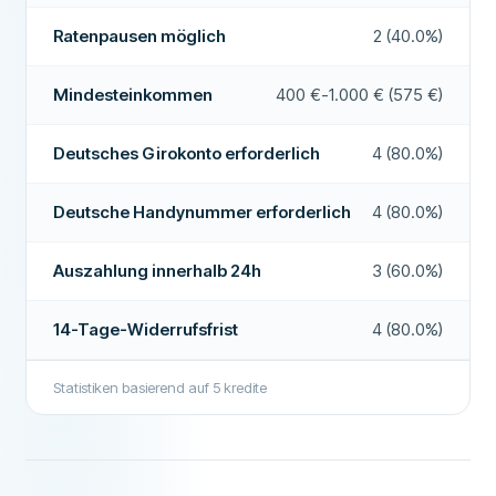
Empfohlenes Unternehmen
Ja
Ratenpausen möglich
2 (40.0%)
Akzeptiert eingeschränkte Bonität
Ja
Wochenend-Auszahlung
Nein
Weitere Informationen zum Anbieter
Mindesteinkommen
400 €-1.000 € (575 €)
Ratenpausen möglich
Nein
Deutsches Girokonto erforderlich
4 (80.0%)
Sondertilgungen möglich
Ja
Deutsche Handynummer erforderlich
4 (80.0%)
Auszahlung innerhalb 24h
Ja
Kreditvermittler
Nein
Auszahlung innerhalb 24h
3 (60.0%)
Zinsfreier Kredit
Nein
14-Tage-Widerrufsfrist
4 (80.0%)
ZUSÄTZLICHE FELDER
Hohe Genehmigungsquote
Nein
Statistiken basierend auf
5
kredite
Empfohlenes Unternehmen
Nein
Weitere Informationen zum Anbieter