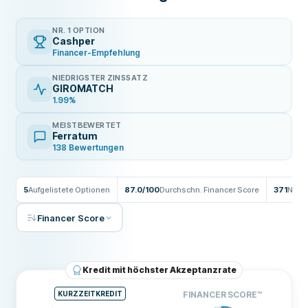
NR. 1 OPTION
Cashper
Financer-Empfehlung
NIEDRIGSTER ZINSSATZ
GIROMATCH
1.99%
MEISTBEWERTET
Ferratum
138 Bewertungen
5
Aufgelistete Optionen
87.0/100
Durchschn. Financer Score
371
Nutz
Financer Score
Kredit mit höchster Akzeptanzrate
KURZZEITKREDIT
FINANCER SCORE
™