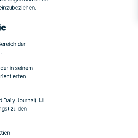
einzubeziehen.
ie
Bereich der
.
 der in seinem
rientierten
 Daily Journal),
Li
ings) zu den
tien