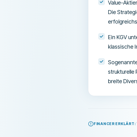
Value-Aktie
Die Strateg
erfolgreichs
Ein KGV unte
klassische 
Sogenannte 
strukturelle
breite Diver
FINANCER ERKLÄRT: