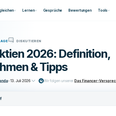
gleichen
Lernen
Gespräche
Bewertungen
Tools
LAGE
DISKUTIEREN
tien 2026: Definition,
hmen & Tipps
anda
-
13. Juli 2026
Wir folgen unserer
Das Financer-Verspre
f