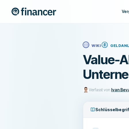
Ver
WIKI
GELDAN
Value-Ak
Unterne
Verfasst von
Ivan Bev
Schlüsselbegrif