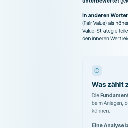
unterbewertet
gel
In anderen Worte
(Fair Value) als höh
Value-Strategie teil
den inneren Wert le
Was zählt 
Die
Fundament
beim Anlegen, o
können.
Eine Analyse b