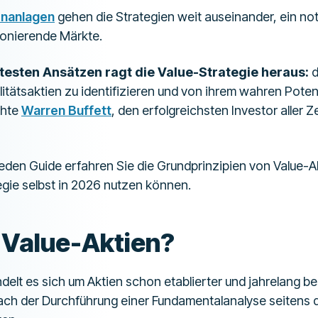
enanlagen
gehen die Strategien weit auseinander, ein n
ionierende Märkte.
esten Ansätzen ragt die Value-Strategie heraus:
d
tätsaktien zu identifizieren und von ihrem wahren Potenzi
chte
Warren Buffett
, den erfolgreichsten Investor aller Z
den Guide erfahren Sie die Grundprinzipien von Value-Ak
egie selbst in 2026 nutzen können.
 Value-Aktien?
delt es sich um Aktien schon etablierter und jahrelang b
ch der Durchführung einer Fundamentalanalyse seitens d