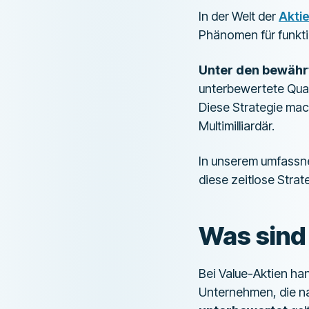
In der Welt der
Akti
Phänomen für funkt
Unter den bewährt
unterbewertete Quali
Diese Strategie ma
Multimilliardär.
In unserem umfassne
diese zeitlose Strat
Was sind
Bei Value-Aktien han
Unternehmen, die na