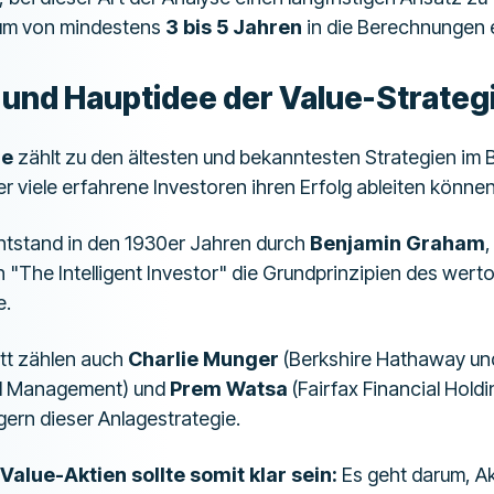
um von mindestens
3 bis 5 Jahren
in die Berechnungen 
und Hauptidee der Value-Strateg
ie
zählt zu den ältesten und bekanntesten Strategien im 
r viele erfahrene Investoren ihren Erfolg ableiten können
ntstand in den 1930er Jahren durch
Benjamin Graham
,
The Intelligent Investor" die Grundprinzipien des werto
e.
tt zählen auch
Charlie Munger
(Berkshire Hathaway und
al Management) und
Prem Watsa
(Fairfax Financial Hold
rn dieser Anlagestrategie.
Value-Aktien sollte somit klar sein:
Es geht darum, Ak