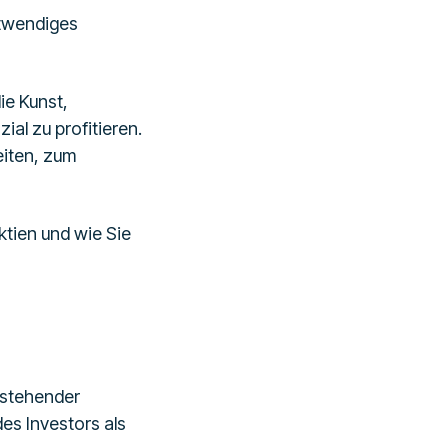
otwendiges
ie Kunst,
al zu profitieren.
eiten, zum
tien und wie Sie
estehender
es Investors als