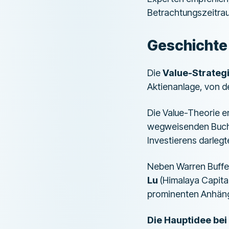
Betrachtungszeitra
Geschichte 
Die
Value-Strateg
Aktienanlage, von de
Die Value-Theorie e
wegweisenden Buch "
Investierens darlegt
Neben Warren Buffe
Lu
(Himalaya Capit
prominenten Anhänge
Die Hauptidee bei 