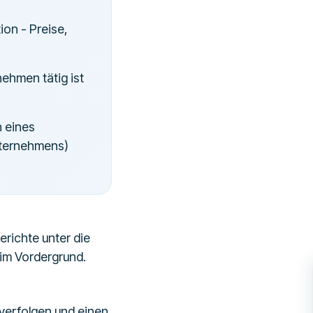
on - Preise,
ehmen tätig ist
 eines
nternehmens)
erichte unter die
im Vordergrund.
 verfolgen und einen