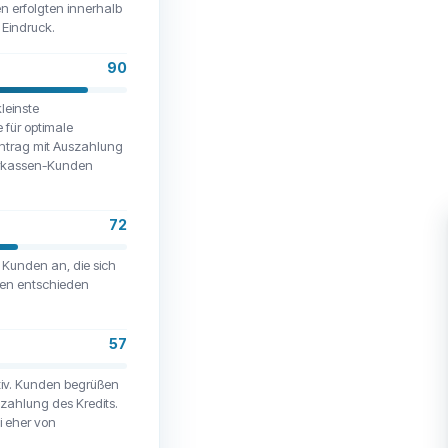
 erfolgten innerhalb
 Eindruck.
90
kleinste
 für optimale
Antrag mit Auszahlung
parkassen-Kunden
72
r Kunden an, die sich
men entschieden
57
itiv. Kunden begrüßen
zahlung des Kredits.
i eher von