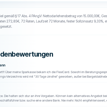
piel gemäß § 17 Abs. 4 PAngV: Nettodarlehensbetrag von 15.000,00€, G
aten 272,85€, 72 Raten, Laufzeit 72 Monate, fester Sollzinssatz 9,33%, e
gesetzt.
ndenbewertungen
ann
rt!!! Über meine Sparkasse bekam ich die FlexiCard. Sowohl im Beratungsgespr
ungs-Verzeichnis wird mit "30 Tage zinsfrei" geworben, außer bei Bargeldabhe
ion wurden mir direkt Zinsen berechnet. Beim ersten Anruf bei der Hotline hieß 
fach ab, nachdem ich auf das Preis-Leistungs-Verzeichnis hinweise - etwa Zufall
 tatsächlich weiszumachen, dass eine Überweisung als Bargeld-Transaktion gilt!
achzulesen auf der Sparkassen-Website. Daraufhin sucht er circa 10 Minuten nach
ce. Die halten sich stur an ihre Vorgaben. Können kein alternatives Angebot b
zinst werden - ohne Erfolg. Er gibt einen Unternehmensfehler zu und fordert mi
schäftsführer bzw. suche eine andere Bank. Nie mehr. Nicht empfehlenswert,
on S-Kreditpartner auf meine E-Mail lautet ohne Quellenangabe: "Überweisunge
se schnell aufgeschwatzt