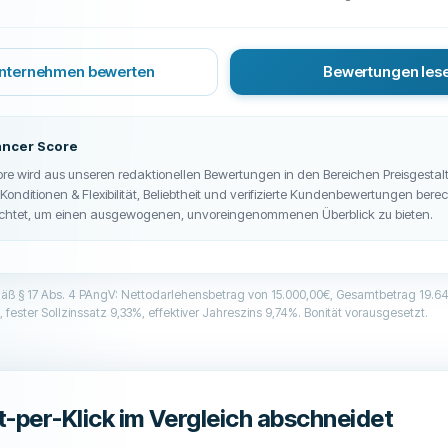
Unternehmen bewerten
Bewertungen les
ancer Score
ore wird aus unseren redaktionellen Bewertungen in den Bereichen Preisgestal
onditionen & Flexibilität, Beliebtheit und verifizierte Kundenbewertungen bere
ichtet, um einen ausgewogenen, unvoreingenommenen Überblick zu bieten.
mäß § 17 Abs. 4 PAngV: Nettodarlehensbetrag von 15.000,00€, Gesamtbetrag 19.645
 fester Sollzinssatz 9,33%, effektiver Jahreszins 9,74%. Bonität vorausgesetzt.
t-per-Klick im Vergleich abschneidet