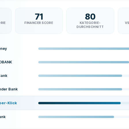
71
80
RIE
FINANCER SCORE
KATEGORIE-
V
DURCHSCHNITT
ney
OBANK
Bank
nder Bank
per-Klick
ank