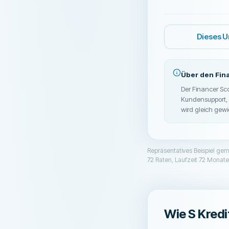
Dieses 
Über den Fin
Der Financer Sc
Kundensupport, K
wird gleich gew
Repräsentatives Beispiel ge
72 Raten, Laufzeit 72 Monate,
Wie S Kredi