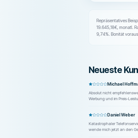
Repräsentatives Beis
19.645,18€, monatl. R
9,74%. Bonität voraus
Neueste Ku
Michael Hoffm
Absolut nicht empfehlenswe
Werbung und im Preis-Leist
meiner ersten Kontotransakt
Der zweite Anruf bricht ein
Daniel Weber
versucht der Mitarbeiter mir
Definition von "Bargeld", n
Katastrophaler Telefonservi
dass auch Überweisungen ver
wende mich jetzt an den Ge
einzureichen. Die Antwort v
wird einem bei der Sparkas