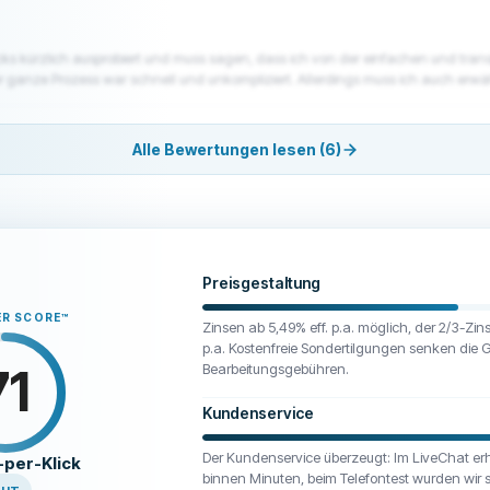
 Karte inkl. Gebühren werden ab dem Tag der Belastungsbuchung bis zum A
age, wo ich als Kunde darüber informiert wurde bzw. wo diese Regelung einseh
 nichts mehr, S-Kreditpartner ignoriert mich komplett. Nachdem ich die Verbr
icks kürzlich ausprobiert und muss sagen, dass ich von der einfachen und tra
 mir die unrechtmäßig berechneten Zinsen zurückgezahlt, bezeichnet als "Ku
r schnell und unkompliziert. Allerdings muss ich auch erwähnen, dass die Zinsen
ung, aber keine Erklärung und keine angemessene Entschädigung. Wenn ich mir
lte man auf jeden Fall berücksichtigen, bevor man sich entscheidet. Insgesamt b
, erwarte ich natürlich merkwürdige Geschäftspraktiken und Vertragswidrigkeit
auftritt, finde ich das schlichtweg unfassbar. Fehler sind menschlich, aber 
Alle Bewertungen lesen (6)
ten werde, ist das wirklich das Allerletzte!! Aufgrund dieser extrem schlechte
narbeit mit S-Kreditpartner ab!
Preisgestaltung
ER SCORE
™
Zinsen ab 5,49% eff. p.a. möglich, der 2/3-Zins 
p.a. Kostenfreie Sondertilgungen senken die 
71
Bearbeitungsgebühren.
Kundenservice
Der Kundenservice überzeugt: Im LiveChat erh
-per-Klick
binnen Minuten, beim Telefontest wurden wir 