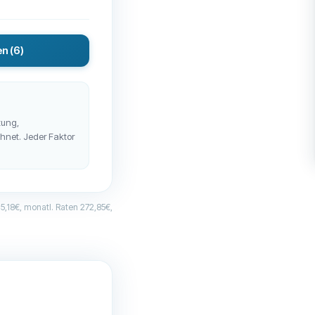
en
(6)
tung,
chnet. Jeder Faktor
,18€, monatl. Raten 272,85€,