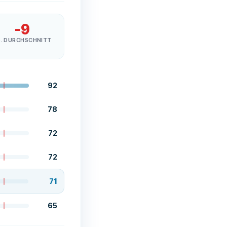
-9
S. DURCHSCHNITT
92
78
72
72
71
65