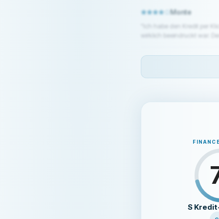
Bargeldabhebungen mit der
verzinst." Auf meine Nachfr
Monte
Auskunft. Danach kommt gar
"Ich habe den Kredit per Kl
eingeschaltet habe, wurden
wirklich beeindruckt war. Der ganze Prozess wa
oberflächliche Entschuldig
ziemlich hoch sind. Das sol
Internet billiges Geld hole
dem Service.
das als Sparkassen-Partner 
noch verarscht und hingehal
dringend von jeder Zusamme
FINANC
S Kredit