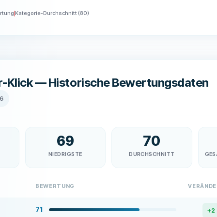
rtung
Kategorie-Durchschnitt
(
80
)
er-Klick — Historische Bewertungsdaten
26
69
70
NIEDRIGSTE
DURCHSCHNITT
GES
BEWERTUNG
VERÄND
71
+
2