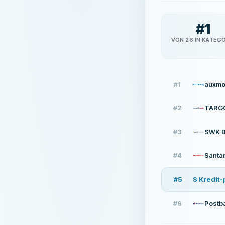
#
1
VON 26 IN KATEGO
#
1
auxmo
#
2
TARG
#
3
SWK 
#
4
Santa
#
5
S Kredit-
#
6
Postb