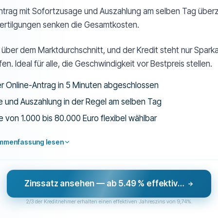
ntrag mit Sofortzusage und Auszahlung am selben Tag über
ertilgungen senken die Gesamtkosten.
n über dem Marktdurchschnitt, und der Kredit steht nur Spar
en. Ideal für alle, die Geschwindigkeit vor Bestpreis stellen.
r Online-Antrag in 5 Minuten abgeschlossen
 und Auszahlung in der Regel am selben Tag
e von 1.000 bis 80.000 Euro flexibel wählbar
ammenfassung lesen
Zinssatz ansehen — ab 5.49 % effektiver Jahreszins
2/3 der Kreditnehmer erhalten einen effektiven Jahreszins von 9,74%.