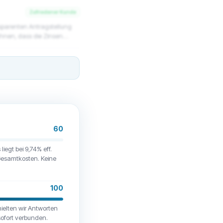
brechnungsstichtag
bar ist, bekomme ich keine
Zufriedener Kunde
aucherzentrale
nsparenten Antragstellung
lanzzahlung"!! Dazu eine
 bei "Kredithai.de" im
in ich aber zufrieden mit
en. Bei einem Unternehmen,
wenn ich als Kunde dann auch
n Erfahrung rate ich
60
liegt bei 9,74% eff.
Gesamtkosten. Keine
100
ielten wir Antworten
sofort verbunden.